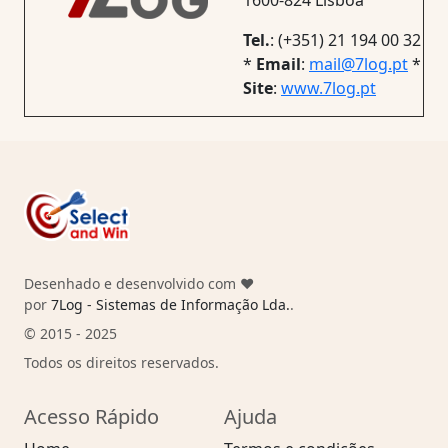
1600-824 Lisboa
Tel.
: (+351) 21 194 00 32
*
Email
:
mail@7log.pt
*
Site
:
www.7log.pt
Desenhado e desenvolvido com ❤️
por
7Log - Sistemas de Informação Lda.
.
© 2015 - 2025
Todos os direitos reservados.
Acesso Rápido
Ajuda