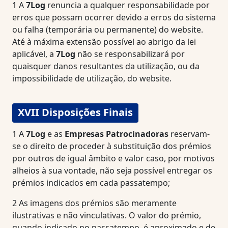
1
A
7Log
renuncia a qualquer responsabilidade por
erros que possam ocorrer devido a erros do sistema
ou falha (temporária ou permanente) do website.
Até à máxima extensão possível ao abrigo da lei
aplicável, a
7Log
não se responsabilizará por
quaisquer danos resultantes da utilização, ou da
impossibilidade de utilização, do website.
XVII Disposições Finais
1
A
7Log
e as
Empresas Patrocinadoras
reservam-
se o direito de proceder à substituição dos prémios
por outros de igual âmbito e valor caso, por motivos
alheios à sua vontade, não seja possível entregar os
prémios indicados em cada passatempo;
2
As imagens dos prémios são meramente
ilustrativas e não vinculativas. O valor do prémio,
quando indicado no passatempo, é aproximado e de