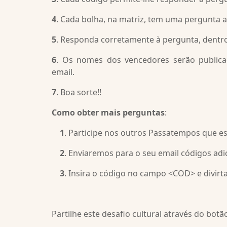
4
. Cada bolha, na matriz, tem uma pergunta 
5
. Responda corretamente à pergunta, dentro
6
. Os nomes dos vencedores serão public
email.
7
. Boa sorte!!
Como obter mais perguntas
:
1
. Participe nos outros Passatempos que e
2
. Enviaremos para o seu email códigos adi
3
. Insira o código no campo <COD> e divir
Partilhe este desafio cultural através do bot