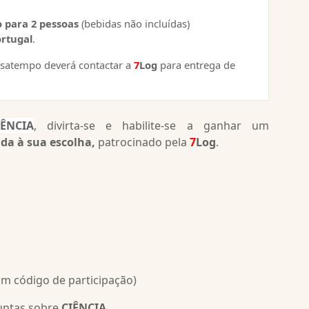
o para 2 pessoas
(bebidas não incluídas)
rtugal
.
ssatempo deverá contactar a
7
Log
para entrega de
IÊNCIA
, divirta-se e habilite-se a ganhar um
da à sua escolha,
patrocinado pela
7
Log
.
um código de participação)
guntas sobre
CIÊNCIA