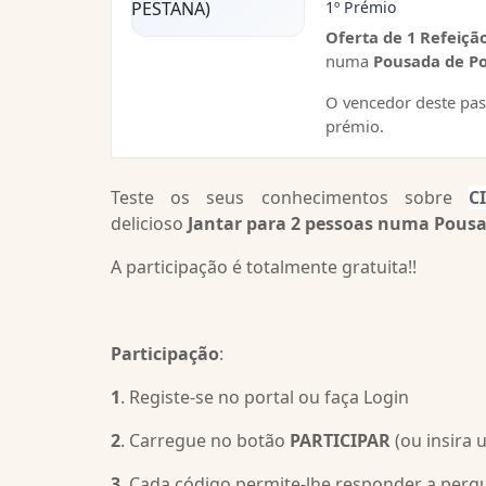
1º Prémio
Oferta de 1 Refeiçã
numa
Pousada de Po
O vencedor deste pa
prémio.
Teste os seus conhecimentos sobre
C
delicioso
Jantar para 2 pessoas numa Pousa
A participação é totalmente gratuita!!
Participação
:
1
. Registe-se no portal ou faça Login
2
. Carregue no botão
PARTICIPAR
(ou insira 
3
. Cada código permite-lhe responder a per