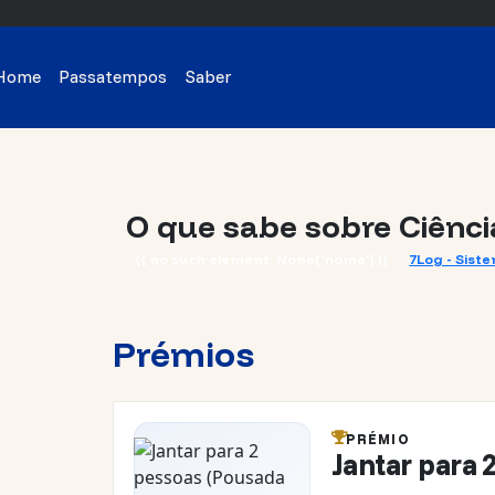
Home
Passatempos
Saber
O que sabe sobre Ciênci
{{ no such element: None['nome'] }}
7Log - Sist
Prémios
PRÉMIO
Jantar para