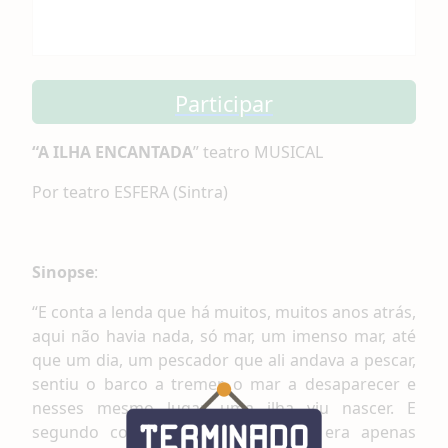
Participar
“A ILHA ENCANTADA
” teatro MUSICAL
Por teatro ESFERA (Sintra)
Sinopse
:
“E conta a lenda que há muitos, muitos anos atrás,
aqui não havia nada, só mar, um imenso mar, até
que um dia, um pescador que ali andava a pescar,
sentiu o barco a tremer, o mar a desaparecer e
nesses mesmo lugar uma ilha viu nascer. E
segundo conta a lenda, essa ilha era apenas