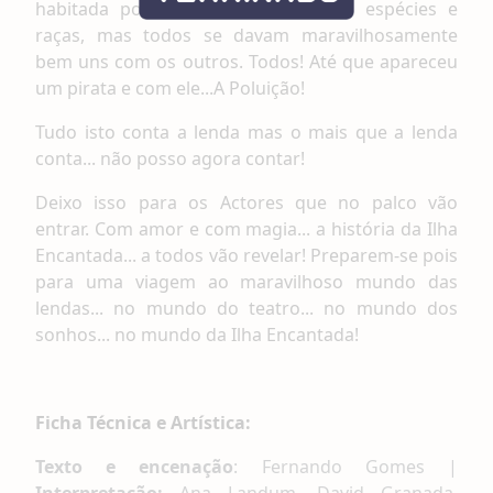
habitada por animais de diferentes espécies e
raças, mas todos se davam maravilhosamente
bem uns com os outros. Todos! Até que apareceu
um pirata e com ele...A Poluição!
Tudo isto conta a lenda mas o mais que a lenda
conta... não posso agora contar!
Deixo isso para os Actores que no palco vão
entrar. Com amor e com magia... a história da
Ilha
Encantada... a todos vão revelar! Preparem-se pois
para uma viagem ao maravilhoso mundo das
lendas... no mundo do teatro... no mundo dos
sonhos... no mundo da Ilha Encantada!
Ficha Técnica e Artística:
Texto e encenação
: Fernando Gomes |
Interpretação:
Ana Landum, David Granada,