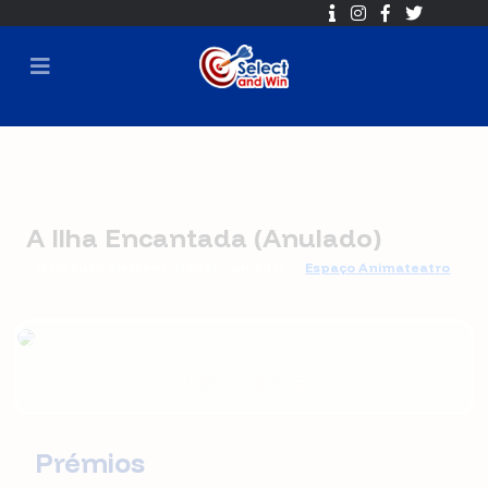
A Ilha Encantada (Anulado)
{{ no such element: None['nome'] }}
Espaço Animateatro
🕐 2019-04-04 18:00 ➡ 2019-04-11 16:00
⏳ Sorteio em
2019-04-11 16:30
Vencedores
Prémios