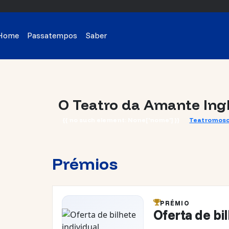
Home
Passatempos
Saber
O Teatro da Amante Ing
{{ no such element: None['nome'] }}
Teatromos
Prémios
PRÉMIO
Oferta de bil