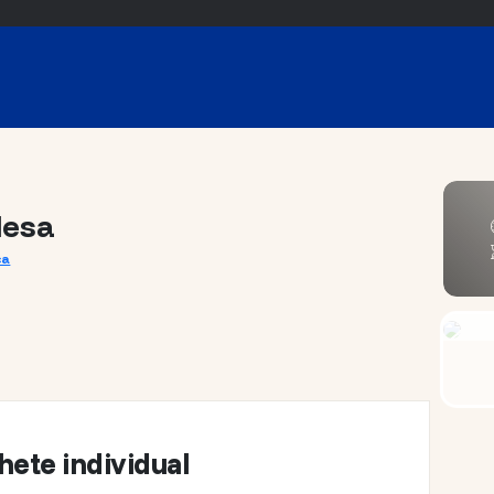
lesa
ca
hete individual