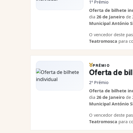
1º Prémio
Oferta de bilhete in
dia
26 de Janeiro
de 
Municipal António S
O vencedor deste pas
T
eatromosca
para co
PRÉMIO
Oferta de bil
2º Prémio
Oferta de bilhete in
dia
26 de Janeiro
de 
Municipal António S
O vencedor deste pas
T
eatromosca
para co