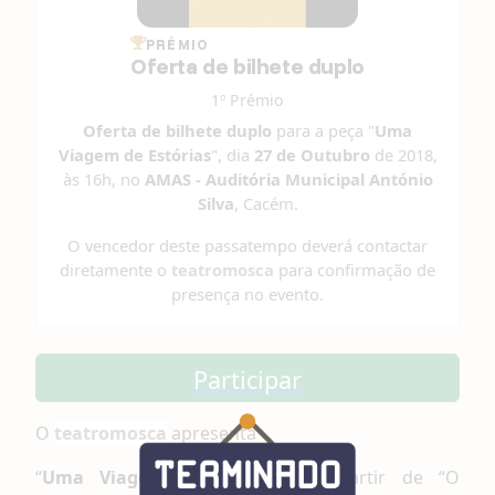
PRÉMIO
Oferta de bilhete duplo
1º Prémio
Oferta de bilhete duplo
para a peça "
Uma
Viagem de Estórias
", dia
27 de Outubro
de 2018,
às 16h, no
AMAS - Auditória Municipal António
Silva
, Cacém.
O vencedor deste passatempo deverá contactar
diretamente o
t
eatromosca
para confirmação de
presença no evento.
Participar
O
t
eatromosca
apresenta
“
Uma Viagem de Estórias
” a partir de “O