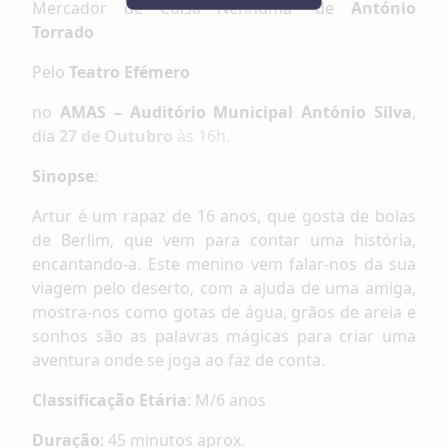
Mercador de Coisa Nenhuma” de
António
Torrado
Pelo
Teatro Efémero
no
AMAS – Auditório Municipal António Silva
,
dia
27 de Outubro
às 16h.
Sinopse
:
Artur é um rapaz de 16 anos, que gosta de bolas
de Berlim, que vem para contar uma história,
encantando-a. Este menino vem falar-nos da sua
viagem pelo deserto, com a ajuda de uma amiga,
mostra-nos como gotas de água, grãos de areia e
sonhos são as palavras mágicas para criar uma
aventura onde se joga ao faz de conta.
Classificação Etária
: M/6 anos
Duração
: 45 minutos aprox.