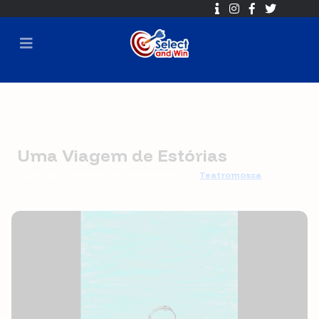
Uma Viagem de Estórias
{{ no such element: None['nome'] }}
Teatromosca
🕐 2018-10-10 10:00 ➡ 2018-10-25 16:00
⏳ Sorteio em
2018-10-25 16:30