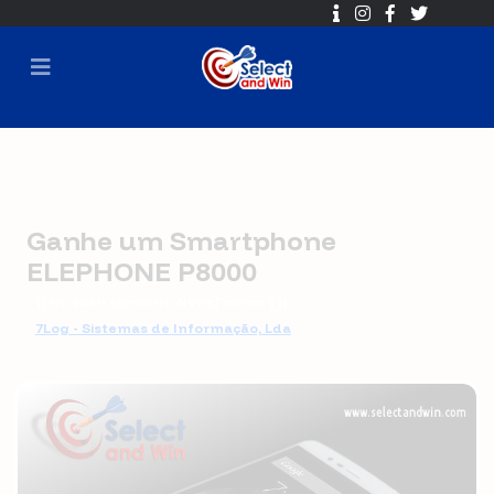
Ganhe um Smartphone
ELEPHONE P8000
{{ no such element: None['nome'] }}
7Log - Sistemas de Informação, Lda
🕐 2016-09-01 00:00 ➡ 2016-12-11 23:59
⏳ Sorteio em
2016-12-12 10:45