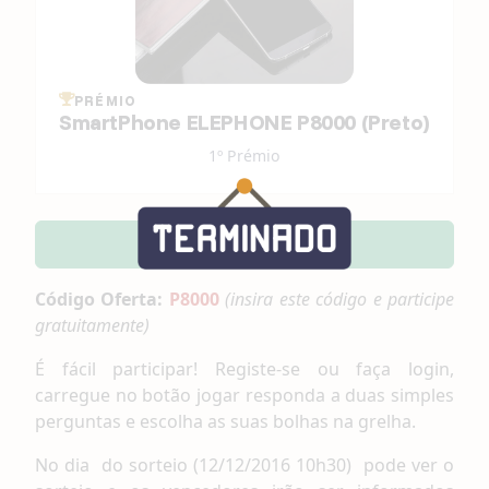
PRÉMIO
SmartPhone ELEPHONE P8000 (Preto)
1º Prémio
Participar
Código Oferta:
P8000
(insira este código e participe
gratuitamente)
É fácil participar! Registe-se ou faça login,
carregue no botão jogar responda a duas simples
perguntas e escolha as suas bolhas na grelha.
No dia do sorteio (12/12/2016 10h30) pode ver o