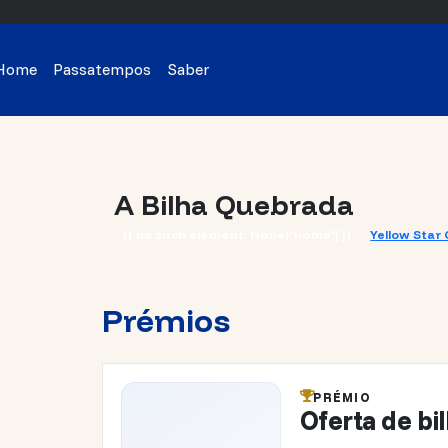
Home
Passatempos
Saber
A Bilha Quebrada
{{ no such element: None['nome'] }}
Yellow Sta
Prémios
PRÉMIO
Oferta de bi