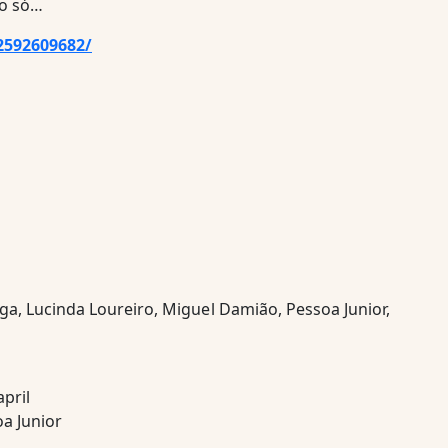
ão só…
2592609682/
oga, Lucinda Loureiro, Miguel Damião, Pessoa Junior,
pril
a Junior