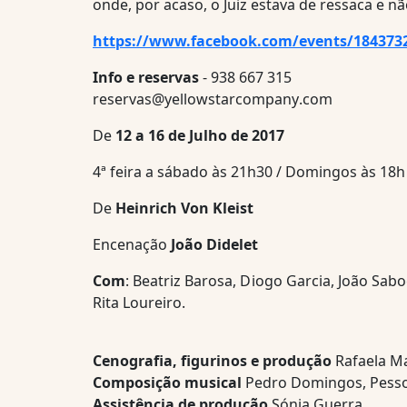
onde, por acaso, o Juiz estava de ressaca e n
https://www.facebook.com/events/184373
Info e reservas
- 938 667 315
reservas@yellowstarcompany
.com
De
12 a 16 de Julho de 2017
4ª feira a sábado às 21h30 / Domingos às 18h
De
Heinrich Von Kleist
Encenação
João Didelet
Com
: Beatriz Barosa, Diogo Garcia, João Sab
Rita Loureiro.
Cenografia, figurinos e produção
Rafaela Ma
Composição musical
Pedro Domingos, Pesso
Assistência de produção
Sónia Guerra