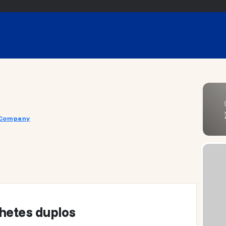
r Company
lhetes duplos