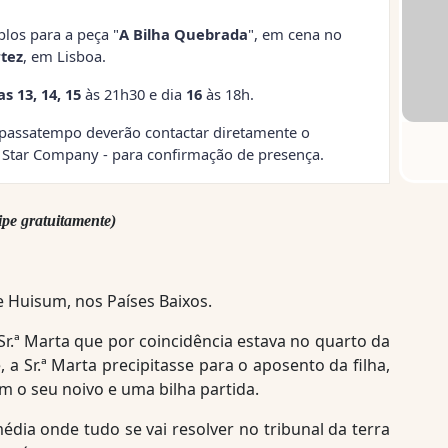
plos para a peça "
A Bilha Quebrada
", em cena no
tez
, em Lisboa.
s 13, 14, 15
às 21h30 e dia
16
às 18h.
passatempo deverão contactar diretamente o
w Star Company - para confirmação de presença.
cipe gratuitamente)
e Huisum, nos Países Baixos.
r.ª Marta que por coincidência estava no quarto da
e, a Sr.ª Marta precipitasse para o aposento da filha,
 o seu noivo e uma bilha partida.
édia onde tudo se vai resolver no tribunal da terra