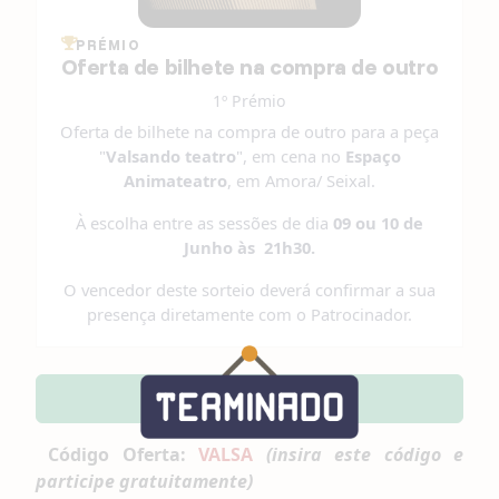
PRÉMIO
Oferta de bilhete na compra de outro
1º Prémio
Oferta de bilhete na compra de outro para a peça
"
Valsando teatro
", em cena no
Espaço
Animateatro
, em Amora/ Seixal.
À escolha entre as sessões de dia
09 ou 10 de
Junho às 21h30.
O vencedor deste sorteio deverá confirmar a sua
presença diretamente com o Patrocinador.
Participar
Código Oferta:
VALSA
(insira este código e
participe gratuitamente)