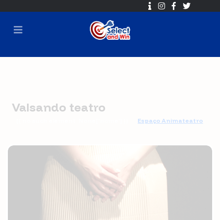
Valsando teatro
{{ no such element: None['nome'] }}
Espaço Animateatro
🕐 2017-05-18 12:00 ➡ 2017-06-06 16:00
⏳ Sorteio em
2017-06-06 16:30