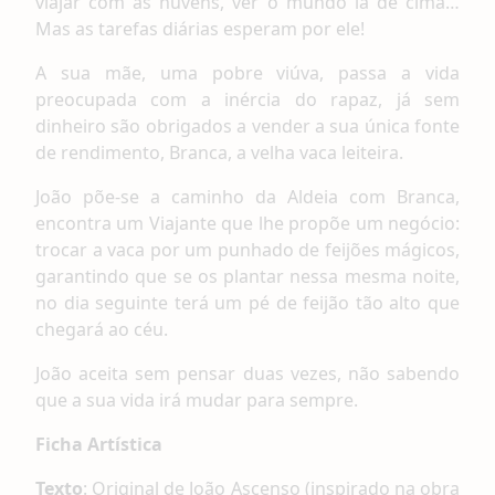
viajar com as nuvens, ver o mundo lá de cima…
Mas as tarefas diárias esperam por ele!
A sua mãe, uma pobre viúva, passa a vida
preocupada com a inércia do rapaz, já sem
dinheiro são obrigados a vender a sua única fonte
de rendimento, Branca, a velha vaca leiteira.
João põe-se a caminho da Aldeia com Branca,
encontra um Viajante que lhe propõe um negócio:
trocar a vaca por um punhado de feijões mágicos,
garantindo que se os plantar nessa mesma noite,
no dia seguinte terá um pé de feijão tão alto que
chegará ao céu.
João aceita sem pensar duas vezes, não sabendo
que a sua vida irá mudar para sempre.
Ficha Artística
Texto
: Original de João Ascenso (inspirado na obra