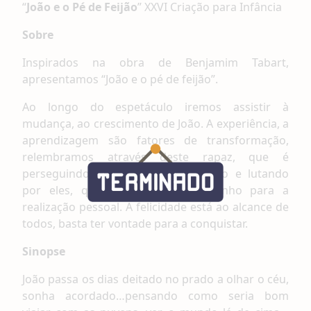
“
J
oão
e o P
é
de F
eijão
” XXVI Criação para Infância
Sobre
Inspirados na obra de Benjamim Tabart,
apresentamos “João e o pé de feijão”.
Ao longo do espetáculo iremos assistir à
mudança, ao crescimento de João. A experiência, a
aprendizagem são fatores de transformação,
relembramos através deste rapaz, que é
perseguindo os sonhos, trabalhando e lutando
por eles, que se constrói o caminho para a
realização pessoal. A felicidade está ao alcance de
todos, basta ter vontade para a conquistar.
Sinopse
João passa os dias deitado no prado a olhar o céu,
sonha acordado…pensando como seria bom