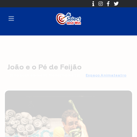
João e o Pé de Feijão
{{ no such element: None['nome'] }}
Espaço Animateatro
🕐 2017-04-18 10:00 ➡ 2017-05-03 16:00
⏳ Sorteio em
2017-05-03 16:30