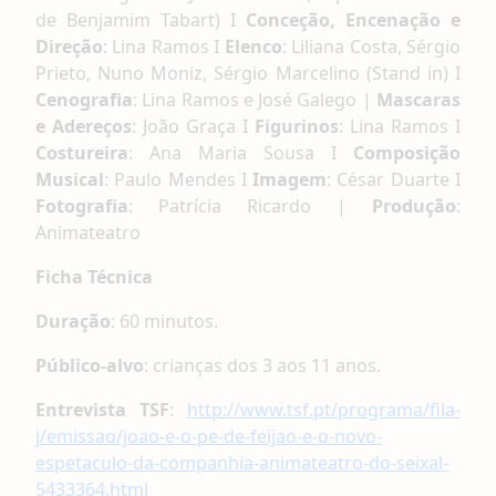
de Benjamim Tabart) I
Conceção, Encenação e
Direção
: Lina Ramos I
Elenco
: Liliana Costa, Sérgio
Prieto, Nuno Moniz, Sérgio Marcelino (Stand in) I
Cenografia
: Lina Ramos e José Galego |
Mascaras
e Adereços
: João Graça I
Figurinos
: Lina Ramos I
Costureira
: Ana Maria Sousa I
Composição
Musical
: Paulo Mendes I
Imagem
: César Duarte I
Fotografia
: Patrícia Ricardo |
Produção
:
Animateatro
Ficha Técnica
Duração
: 60 minutos.
Público-alvo
: crianças dos 3 aos 11 anos.
Entrevista TSF
:
http://www.tsf.pt/programa/fila-
j/emissao/joao-e-o-pe-de-feijao-e-o-novo-
espetaculo-da-companhia-animateatro-do-seixal-
5433364.html