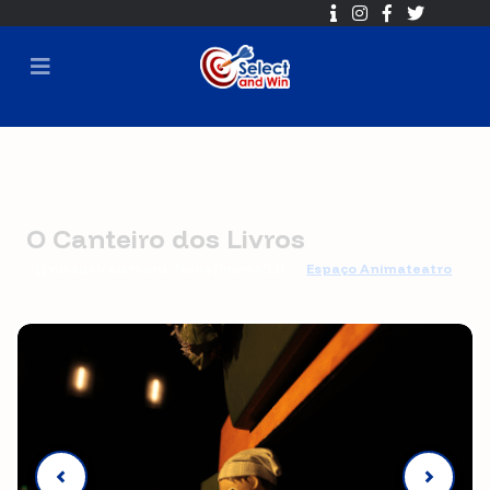
O Canteiro dos Livros
{{ no such element: None['nome'] }}
Espaço Animateatro
🕐 2017-02-15 09:00 ➡ 2017-03-16 16:00
⏳ Sorteio em
2017-03-16 16:30