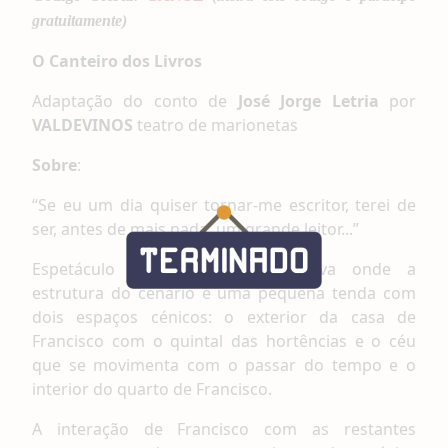
gratuitamente)
O Canteiro dos Livros
Adaptação do conto de
José Jorge Letria
por
VALDEVINOS
teatro de marionetas
S
obre
:
“Se eu um dia quiser tornar-me escritor, terei de
ser, antes de mais nada, um grande leitor...”
Espetáculo de marionetas de luva onde a
estrutura do cenário é uma pequena tenda com
dois espaços cénicos: o exterior da casa de
Francisco com o quintal das hortências e o céu
que se movimenta com o passar do tempo e o
interior do quarto de Francisco.
A interação de Francisco com as restantes