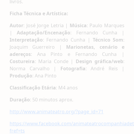
livros.
Ficha Técnica e Artística:
Autor
: José Jorge Letria |
Música
: Paulo Marques
|
Adaptação/Encenação
: Fernando Cunha |
Interpretação
: Fernando Cunha |
Técnico Som
:
Joaquim Guerreiro |
Marionetas, cenário e
adereços
: Ana Pinto e Fernando Cunha |
Costureira
: Maria Conde |
Design gráfica/web
:
Norma Carvalho |
Fotografia
: André Reis |
Produção
: Ana Pinto
C
lassificação
E
tária
: M4 anos
D
uração
: 50 minutos aprox.
http://www.animateatro.org/?page_id=71
https://www.facebook.com/animateatrocompanhiadet
fref=ts