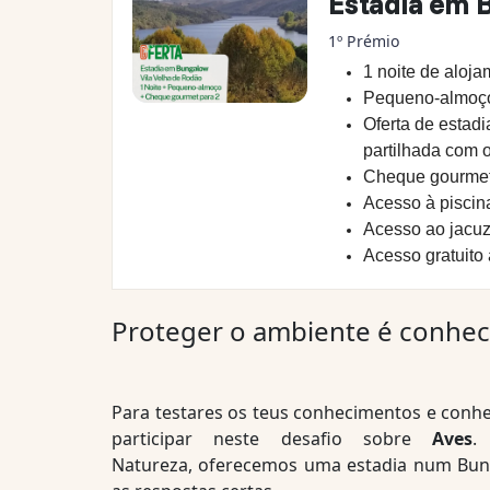
Estadia em 
1º Prémio
1 noite de aloj
Pequeno-almoç
Oferta de estad
partilhada com o
Cheque gourmet 
Acesso à piscina
Acesso ao jacuz
Acesso gratuito 
Proteger o ambiente é conhec
Para testares os teus conhecimentos e conhec
participar neste desafio sobre
Aves
.
Natureza, oferecemos uma estadia num Bung