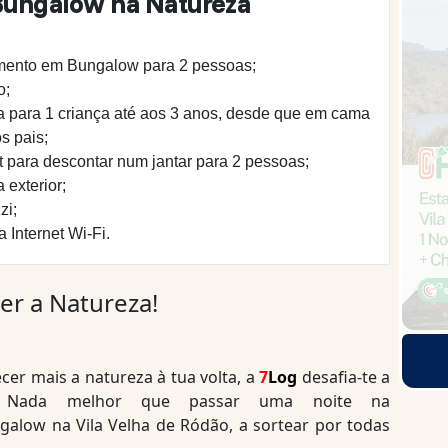
Bungalow na Natureza
amento em Bungalow para 2 pessoas;
o;
ia para 1 criança até aos 3 anos, desde que em cama
s pais;
para descontar num jantar para 2 pessoas;
 exterior;
zi;
a Internet Wi-Fi.
er a Natureza!
er mais a natureza à tua volta, a
7
Log
desafia-te a
 Nada melhor que passar uma noite na
alow na Vila Velha de Ródão, a sortear por todas