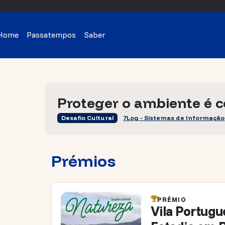
Home
Passatempos
Saber
Proteger o ambiente é c
Desafio Cultural
7Log - Sistemas de Informação
Prémios
PRÉMIO
Vila Portugu