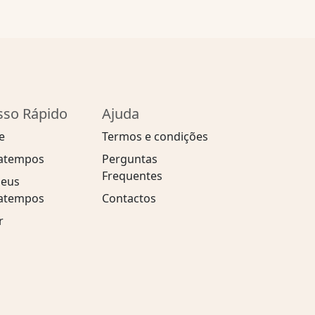
sso Rápido
Ajuda
e
Termos e condições
atempos
Perguntas
Frequentes
eus
atempos
Contactos
r