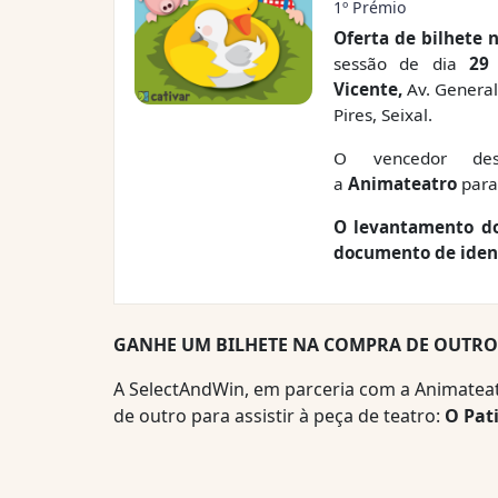
1º Prémio
Oferta de bilhete 
sessão de dia
29
Vicente,
Av. Genera
Pires, Seixal.
O vencedor dest
a
Animateatro
para
O levantamento do
documento de ident
GANHE UM BILHETE NA COMPRA DE OUTR
A SelectAndWin, em parceria com a Animateat
de outro para assistir à peça de teatro:
O Pat