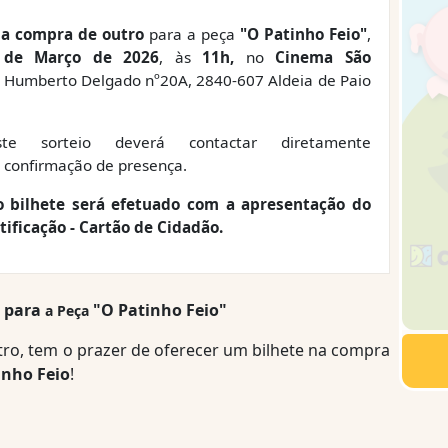
na compra de outro
para a peça
"
O Patinho Feio
"
,
 de Março
de 2026
, às
11h
,
no
Cinema São
l Humberto Delgado nº20A,
2840-607 Aldeia de Paio
e sorteio deverá contactar diretamente
 confirmação de presença.
 bilhete será efetuado com a apresentação do
ificação - Cartão de Cidadão.
O
para
"
O Patinho Feio
"
a Peça
ro, tem o prazer de oferecer um bilhete na compra
inho Feio
!