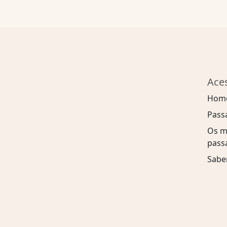
Ace
Hom
Pass
Os m
pass
Sabe