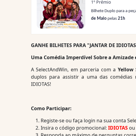
1º Prémio
Bilhete Duplo para a peç
de Maio
pelas
21
h
GANHE BILHETES PARA "JANTAR DE IDIOTAS
Uma Comédia Imperdível Sobre a Amizade e
A SelectAndWin, em parceria com a
Yellow
duplos para assistir a uma das comédias
IDIOTAS!
Como Participar:
Registe-se ou faça login na sua conta Se
Insira o código promocional:
IDIOTAS
ou 
Responda ao máximo de perguntas corre