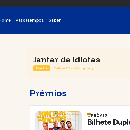
Home
Passatempos
Saber
Jantar de Idiotas
Teatro
Yellow Star Company
Prémios
PRÉMIO
Bilhete Dupl