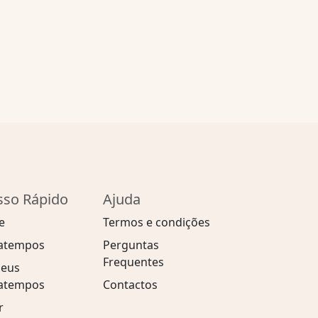
sso Rápido
Ajuda
e
Termos e condições
atempos
Perguntas
Frequentes
eus
atempos
Contactos
r