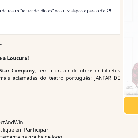
a de Teatro “Jantar de Idiotas” no CC Malaposta para o dia
29
"
 a Loucura!
 Star Company
, tem o prazer de oferecer bilhetes
 mais aclamadas do teatro português: JANTAR DE
lectAndWin
clique em
Participar
tamente na grelha de jogo