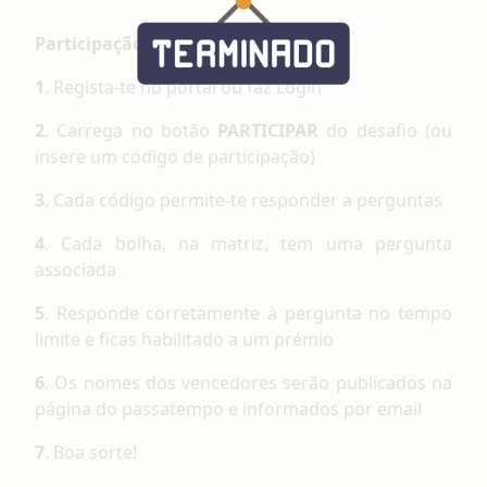
Participação:
1
. Regista-te no portal ou faz Login
2
. Carrega no botão
PARTICIPAR
do desafio (ou
insere um código de participação)
3
. Cada código permite-te responder a perguntas
4
. Cada bolha, na matriz, tem uma pergunta
associada
5
. Responde corretamente à pergunta no tempo
limite e ficas habilitado a um prémio
6
. Os nomes dos vencedores serão publicados na
página do passatempo e informados por email
7
. Boa sorte!