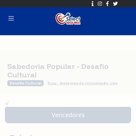
Sabedoria Popular - Desafio
Cultural
Desafio Cultural
7Log - Sistemas de Informação, Lda
🕐 2020-12-15 18:00 ➡ 2024-06-01 15:30
⏳ Sorteio em
2025-06-01 16:30
Vencedores