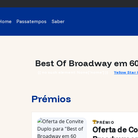
Home
Passatempos
Saber
Best Of Broadway em 6
{{ no such element: None['nome'] }}
Yellow Sta
Prémios
PRÉMIO
Oferta de Co