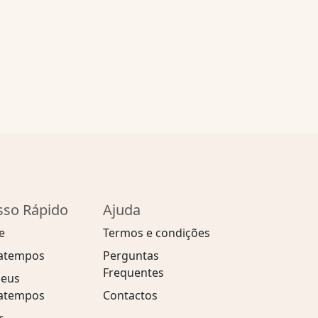
sso Rápido
Ajuda
e
Termos e condições
atempos
Perguntas
Frequentes
eus
atempos
Contactos
r