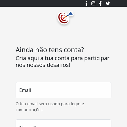
Desenhado e desenvolvido com ❤️
por
7Log - Sistemas de Informação Lda.
.
Ainda não tens conta?
© 2015 - 2025
Cria aqui a tua conta para participar
Todos os direitos reservados.
nos nossos desafios!
Acesso Rápido
Ajuda
Home
Termos e condições
Email
Arena
Perguntas Frequentes
O teu email será usado para login e
Passatempos
Contactos
comunicações
Os meus passatempos