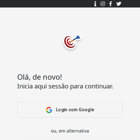
Desenhado e desenvolvido com ❤️
por
7Log - Sistemas de Informação Lda.
.
© 2015 - 2025
Todos os direitos reservados.
Olá, de novo!
Inicia aqui sessão para continuar.
Acesso Rápido
Ajuda
Home
Termos e condições
Arena
Perguntas Frequentes
Login com Google
Passatempos
Contactos
Os meus passatempos
ou, em alternativa