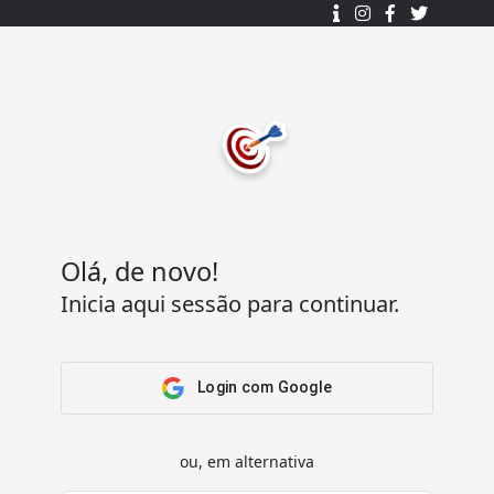
Desenhado e desenvolvido com ❤️
por
7Log - Sistemas de Informação Lda.
.
© 2015 - 2025
Todos os direitos reservados.
Olá, de novo!
Inicia aqui sessão para continuar.
Acesso Rápido
Ajuda
Home
Termos e condições
Arena
Perguntas Frequentes
Login com Google
Passatempos
Contactos
Os meus passatempos
ou, em alternativa