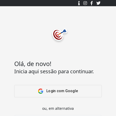
Desenhado e desenvolvido com ❤️
por
7Log - Sistemas de Informação Lda.
.
© 2015 - 2025
Todos os direitos reservados.
Olá, de novo!
Inicia aqui sessão para continuar.
Acesso Rápido
Ajuda
Home
Termos e condições
Arena
Perguntas Frequentes
Login com Google
Passatempos
Contactos
Os meus passatempos
ou, em alternativa