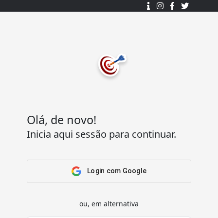
Desenhado e desenvolvido com ❤️
por
7Log - Sistemas de Informação Lda.
.
© 2015 - 2025
Todos os direitos reservados.
Olá, de novo!
Inicia aqui sessão para continuar.
Acesso Rápido
Ajuda
Home
Termos e condições
Arena
Perguntas Frequentes
Login com Google
Passatempos
Contactos
Os meus passatempos
ou, em alternativa