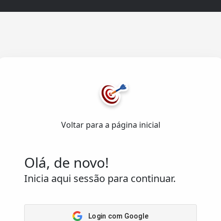
Acesso
Rápido
Home
senvolvido com ❤️
Arena
emas de Informação Lda.
.
Passatempos
Voltar para a página inicial
Os meus
os reservados.
passatempos
Saber
Olá, de novo!
Inicia aqui sessão para continuar.
Login com Google