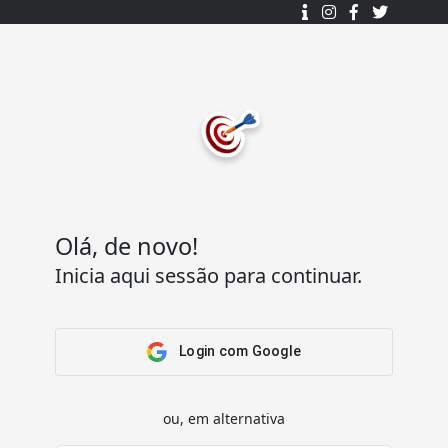
Desenhado e desenvolvido com ❤️
por
7Log - Sistemas de Informação Lda.
.
© 2015 - 2025
Todos os direitos reservados.
Olá, de novo!
Inicia aqui sessão para continuar.
Acesso Rápido
Ajuda
Home
Termos e condições
Arena
Perguntas Frequentes
Login com Google
Passatempos
Contactos
Os meus passatempos
ou, em alternativa