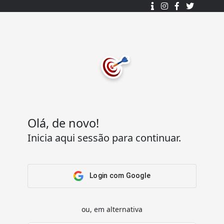
Desenhado e desenvolvido com ❤️
por
7Log - Sistemas de Informação Lda.
.
© 2015 - 2025
Todos os direitos reservados.
Olá, de novo!
Inicia aqui sessão para continuar.
Acesso Rápido
Ajuda
Home
Termos e condições
Arena
Perguntas Frequentes
Login com Google
Passatempos
Contactos
Os meus passatempos
ou, em alternativa