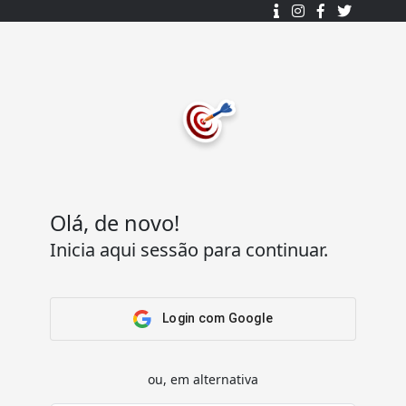
Desenhado e desenvolvido com ❤️
por
7Log - Sistemas de Informação Lda.
.
© 2015 - 2025
Todos os direitos reservados.
Olá, de novo!
Inicia aqui sessão para continuar.
Acesso Rápido
Ajuda
Home
Termos e condições
Arena
Perguntas Frequentes
Login com Google
Passatempos
Contactos
Os meus passatempos
ou, em alternativa