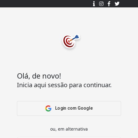
Desenhado e desenvolvido com ❤️
por
7Log - Sistemas de Informação Lda.
.
© 2015 - 2025
Todos os direitos reservados.
Olá, de novo!
Inicia aqui sessão para continuar.
Acesso Rápido
Ajuda
Home
Termos e condições
Arena
Perguntas Frequentes
Login com Google
Passatempos
Contactos
Os meus passatempos
ou, em alternativa