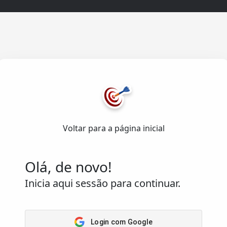
Acesso
Rápido
Home
senvolvido com ❤️
Arena
emas de Informação Lda.
.
Passatempos
Voltar para a página inicial
Os meus
os reservados.
passatempos
Saber
Olá, de novo!
Inicia aqui sessão para continuar.
Login com Google