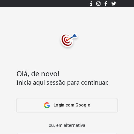
Desenhado e desenvolvido com ❤️
por
7Log - Sistemas de Informação Lda.
.
© 2015 - 2025
Todos os direitos reservados.
Olá, de novo!
Inicia aqui sessão para continuar.
Acesso Rápido
Ajuda
Home
Termos e condições
Arena
Perguntas Frequentes
Login com Google
Passatempos
Contactos
Os meus passatempos
ou, em alternativa