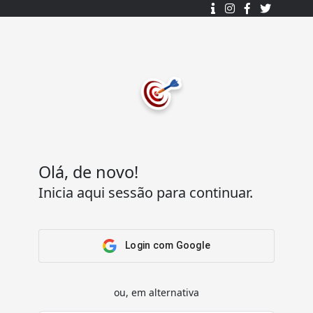
Desenhado e desenvolvido com ❤️
por
7Log - Sistemas de Informação Lda.
.
© 2015 - 2025
Todos os direitos reservados.
Olá, de novo!
Inicia aqui sessão para continuar.
Acesso Rápido
Ajuda
Home
Termos e condições
Arena
Perguntas Frequentes
Login com Google
Passatempos
Contactos
Os meus passatempos
ou, em alternativa