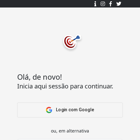
Desenhado e desenvolvido com ❤️
por
7Log - Sistemas de Informação Lda.
.
© 2015 - 2025
Todos os direitos reservados.
Olá, de novo!
Inicia aqui sessão para continuar.
Acesso Rápido
Ajuda
Home
Termos e condições
Arena
Perguntas Frequentes
Login com Google
Passatempos
Contactos
Os meus passatempos
ou, em alternativa