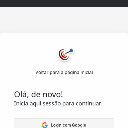
Acesso
Rápido
Home
senvolvido com ❤️
Arena
emas de Informação Lda.
.
Passatempos
Voltar para a página inicial
Os meus
os reservados.
passatempos
Saber
Olá, de novo!
Inicia aqui sessão para continuar.
Login com Google