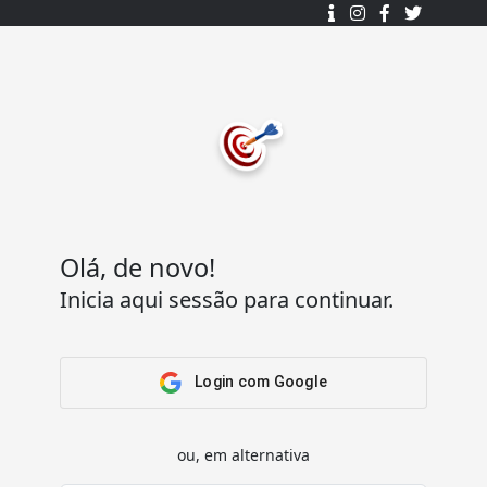
Desenhado e desenvolvido com ❤️
por
7Log - Sistemas de Informação Lda.
.
© 2015 - 2025
Todos os direitos reservados.
Olá, de novo!
Inicia aqui sessão para continuar.
Acesso Rápido
Ajuda
Home
Termos e condições
Arena
Perguntas Frequentes
Login com Google
Passatempos
Contactos
Os meus passatempos
ou, em alternativa