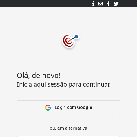
Desenhado e desenvolvido com ❤️
por
7Log - Sistemas de Informação Lda.
.
© 2015 - 2025
Todos os direitos reservados.
Olá, de novo!
Inicia aqui sessão para continuar.
Acesso Rápido
Ajuda
Home
Termos e condições
Arena
Perguntas Frequentes
Login com Google
Passatempos
Contactos
Os meus passatempos
ou, em alternativa