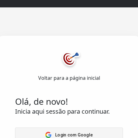
Acesso
Rápido
Home
senvolvido com ❤️
Arena
emas de Informação Lda.
.
Passatempos
Voltar para a página inicial
Os meus
os reservados.
passatempos
Saber
Olá, de novo!
Inicia aqui sessão para continuar.
Login com Google