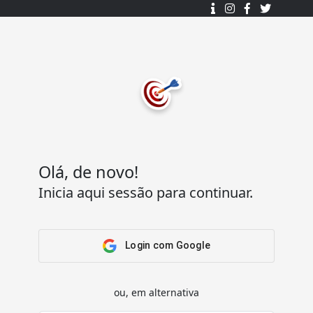
Desenhado e desenvolvido com ❤️
por
7Log - Sistemas de Informação Lda.
.
© 2015 - 2025
Todos os direitos reservados.
Olá, de novo!
Inicia aqui sessão para continuar.
Acesso Rápido
Ajuda
Home
Termos e condições
Arena
Perguntas Frequentes
Login com Google
Passatempos
Contactos
Os meus passatempos
ou, em alternativa