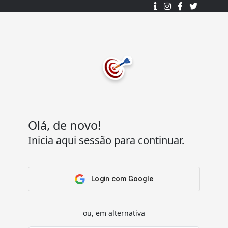
Desenhado e desenvolvido com ❤️
por
7Log - Sistemas de Informação Lda.
.
© 2015 - 2025
Todos os direitos reservados.
Olá, de novo!
Inicia aqui sessão para continuar.
Acesso Rápido
Ajuda
Home
Termos e condições
Arena
Perguntas Frequentes
Login com Google
Passatempos
Contactos
Os meus passatempos
ou, em alternativa