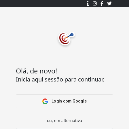
Desenhado e desenvolvido com ❤️
por
7Log - Sistemas de Informação Lda.
.
© 2015 - 2025
Todos os direitos reservados.
Olá, de novo!
Inicia aqui sessão para continuar.
Acesso Rápido
Ajuda
Home
Termos e condições
Arena
Perguntas Frequentes
Login com Google
Passatempos
Contactos
Os meus passatempos
ou, em alternativa