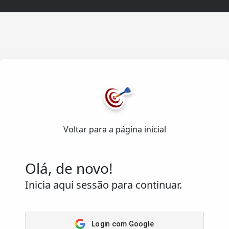
Acesso
Rápido
Home
senvolvido com ❤️
Arena
emas de Informação Lda.
.
Passatempos
Voltar para a página inicial
Os meus
os reservados.
passatempos
Saber
Olá, de novo!
Inicia aqui sessão para continuar.
Login com Google