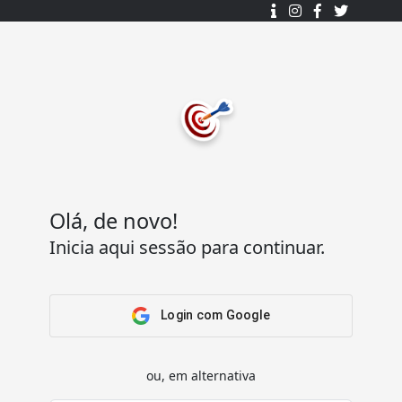
Desenhado e desenvolvido com ❤️
por
7Log - Sistemas de Informação Lda.
.
© 2015 - 2025
Todos os direitos reservados.
Olá, de novo!
Inicia aqui sessão para continuar.
Acesso Rápido
Ajuda
Home
Termos e condições
Arena
Perguntas Frequentes
Login com Google
Passatempos
Contactos
Os meus passatempos
ou, em alternativa