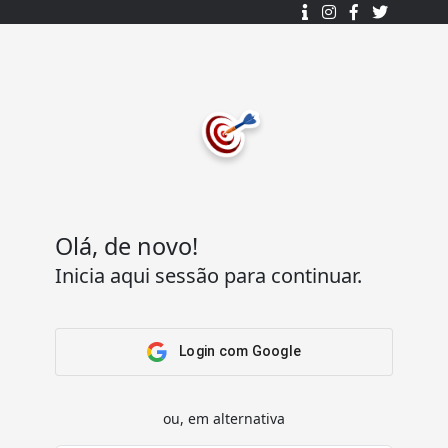
Desenhado e desenvolvido com ❤️
por
7Log - Sistemas de Informação Lda.
.
© 2015 - 2025
Todos os direitos reservados.
Olá, de novo!
Inicia aqui sessão para continuar.
Acesso Rápido
Ajuda
Home
Termos e condições
Arena
Perguntas Frequentes
Login com Google
Passatempos
Contactos
Os meus passatempos
ou, em alternativa