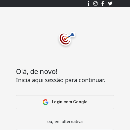
Desenhado e desenvolvido com ❤️
por
7Log - Sistemas de Informação Lda.
.
© 2015 - 2025
Todos os direitos reservados.
Olá, de novo!
Inicia aqui sessão para continuar.
Acesso Rápido
Ajuda
Home
Termos e condições
Arena
Perguntas Frequentes
Login com Google
Passatempos
Contactos
Os meus passatempos
ou, em alternativa