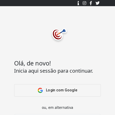
Desenhado e desenvolvido com ❤️
por
7Log - Sistemas de Informação Lda.
.
© 2015 - 2025
Todos os direitos reservados.
Olá, de novo!
Inicia aqui sessão para continuar.
Acesso Rápido
Ajuda
Home
Termos e condições
Arena
Perguntas Frequentes
Login com Google
Passatempos
Contactos
Os meus passatempos
ou, em alternativa