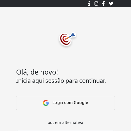
Desenhado e desenvolvido com ❤️
por
7Log - Sistemas de Informação Lda.
.
© 2015 - 2025
Todos os direitos reservados.
Olá, de novo!
Inicia aqui sessão para continuar.
Acesso Rápido
Ajuda
Home
Termos e condições
Arena
Perguntas Frequentes
Login com Google
Passatempos
Contactos
Os meus passatempos
ou, em alternativa