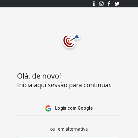
Desenhado e desenvolvido com ❤️
por
7Log - Sistemas de Informação Lda.
.
© 2015 - 2025
Todos os direitos reservados.
Olá, de novo!
Inicia aqui sessão para continuar.
Acesso Rápido
Ajuda
Home
Termos e condições
Arena
Perguntas Frequentes
Login com Google
Passatempos
Contactos
Os meus passatempos
ou, em alternativa