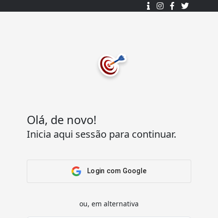
Desenhado e desenvolvido com ❤️
por
7Log - Sistemas de Informação Lda.
.
© 2015 - 2025
Todos os direitos reservados.
Olá, de novo!
Inicia aqui sessão para continuar.
Acesso Rápido
Ajuda
Home
Termos e condições
Arena
Perguntas Frequentes
Login com Google
Passatempos
Contactos
Os meus passatempos
ou, em alternativa