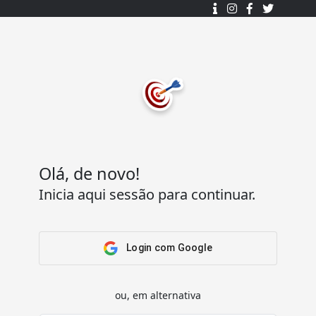
Desenhado e desenvolvido com ❤️
por
7Log - Sistemas de Informação Lda.
.
© 2015 - 2025
Todos os direitos reservados.
Olá, de novo!
Inicia aqui sessão para continuar.
Acesso Rápido
Ajuda
Home
Termos e condições
Arena
Perguntas Frequentes
Login com Google
Passatempos
Contactos
Os meus passatempos
ou, em alternativa