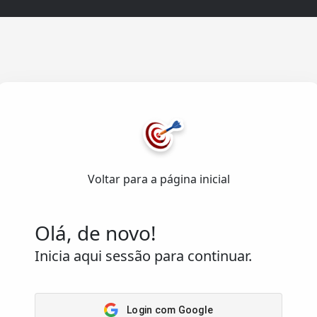
Acesso
Rápido
Home
senvolvido com ❤️
Arena
emas de Informação Lda.
.
Passatempos
Voltar para a página inicial
Os meus
os reservados.
passatempos
Saber
Olá, de novo!
Inicia aqui sessão para continuar.
Login com Google