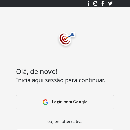
Desenhado e desenvolvido com ❤️
por
7Log - Sistemas de Informação Lda.
.
© 2015 - 2025
Todos os direitos reservados.
Olá, de novo!
Inicia aqui sessão para continuar.
Acesso Rápido
Ajuda
Home
Termos e condições
Arena
Perguntas Frequentes
Login com Google
Passatempos
Contactos
Os meus passatempos
ou, em alternativa