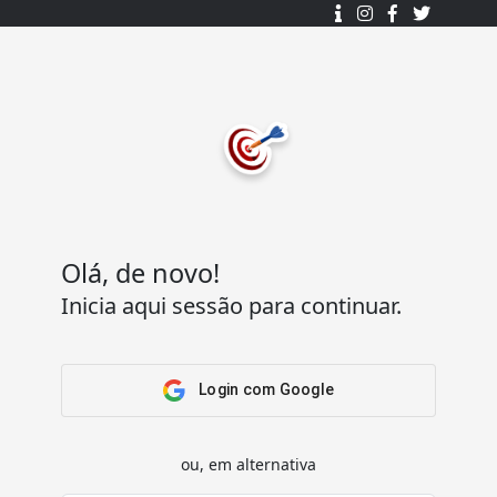
Desenhado e desenvolvido com ❤️
por
7Log - Sistemas de Informação Lda.
.
© 2015 - 2025
Todos os direitos reservados.
Olá, de novo!
Inicia aqui sessão para continuar.
Acesso Rápido
Ajuda
Home
Termos e condições
Arena
Perguntas Frequentes
Login com Google
Passatempos
Contactos
Os meus passatempos
ou, em alternativa