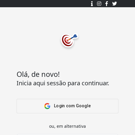
Desenhado e desenvolvido com ❤️
por
7Log - Sistemas de Informação Lda.
.
© 2015 - 2025
Todos os direitos reservados.
Olá, de novo!
Inicia aqui sessão para continuar.
Acesso Rápido
Ajuda
Home
Termos e condições
Arena
Perguntas Frequentes
Login com Google
Passatempos
Contactos
Os meus passatempos
ou, em alternativa