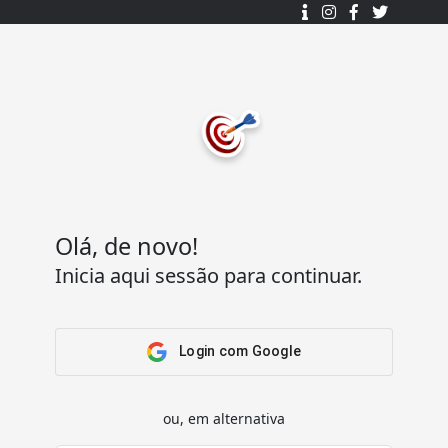
Desenhado e desenvolvido com ❤️
por
7Log - Sistemas de Informação Lda.
.
© 2015 - 2025
Todos os direitos reservados.
Olá, de novo!
Inicia aqui sessão para continuar.
Acesso Rápido
Ajuda
Home
Termos e condições
Arena
Perguntas Frequentes
Login com Google
Passatempos
Contactos
Os meus passatempos
ou, em alternativa